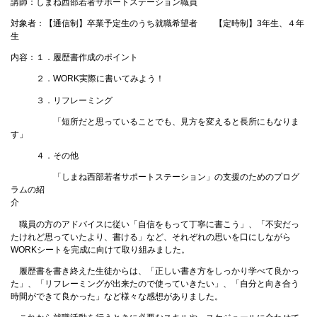
講師：しまね西部若者サポートステーション職員
対象者：【通信制】卒業予定生のうち就職希望者 【定時制】3年生、４年
生
内容：１．履歴書作成のポイント
２．WORK実際に書いてみよう！
３．リフレーミング
「短所だと思っていることでも、見方を変えると長所にもなりま
す」
４．その他
「しまね西部若者サポートステーション」の支援のためのプログ
ラムの紹
職員の方のアドバイスに従い「自信をもって丁寧に書こう」、「不安だっ
たけれど思っていたより、書ける」など、それぞれの思いを口にしながら
WORKシートを完成に向けて取り組みました。
履歴書を書き終えた生徒からは、「正しい書き方をしっかり学べて良かっ
た」、「リフレーミングが出来たので使っていきたい」、「自分と向き合う
時間ができて良かった」など様々な感想がありました。