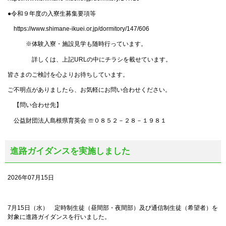
●令和９年度の入寮生募集要項等
https://www.shimane-ikuei.or.jp/dormitory/147/606
※体験入寮・施設見学も随時行っています。
詳しくは、上記URLの中にチラシを載せています。
皆さまのご検討を心よりお待ちしています。
ご不明点がありましたら、お気軽にお問い合わせください。
【問い合わせ先】
公益財団法人島根県育英会 ☏０８５２－２８－１９８１
進路ガイダンスを実施しました
2026年07月15日
7月15日（水） 定時制生徒（昼間部・夜間部）及び通信制生徒（希望者）を
対象に進路ガイダンスを行いました。