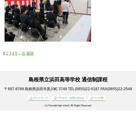
1
2
3
4
5
...
次
最後
島根県立浜田高等学校 通信制課程
〒697-8789
島根県浜田市黒川町 3749
TEL(0855)22-0187
FAX(0855)22-2549
サイトマップ
アクセス・お問い合わせ
リンク集
(c) Hamada high school. All Rights Reserved.