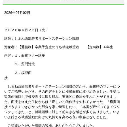
2026年07月02日
２０２６年６月２３日（火）
講師：しまね西部若者サポートステーション職員
対象者：【通信制】卒業予定生のうち就職希望者 【定時制】４年生
内容：１．面接マナー講座
２．質問対策
３．模擬面
しまね西部若者サポートステーション職員の方から、面接時のマナーにつ
いてご指導いただき、その内容をもとに模擬面接に取り組みました。生徒は
緊張の面持ちで模擬面接に取り組み、実践的に作法を学ぶことができまし
た。面接を終えた生徒からは「正しい礼儀作法を知れてよかった」「模擬面
接でうまくできなかった部分を家で練習したい」「本番が近づいてきてワク
ワクしてきた」と、就職活動に対して前向きな感想が多くありました。いよ
いよ始まる就職活動に向けて気持ちを高める良い機会となりました。
ご指導いただいた講師の皆様、ありがとうございました。