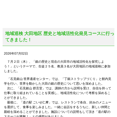
地域巡検 大田地区 歴史と地域活性化発見コースに行っ
てきました！
2026年07月02日
７月２日（木）、「銀の歴史と現在の大田市の地域活性化を探究しよ
う！」というテーマで、生徒２５名、教員３名が大田地区の地域巡検に参加
しました。
「石見銀山 世界遺産センター」では、「丁銀ストラップづくり」と館内見
学を行い、世界を動かした大田の銀の歴史について思いを深めました。
次に、「石見銀山 群言堂」では、講師の方から説明を受け、自信を持って
仕事に取り組まれていることを実感し、地域活性化について考察を深めるこ
とができました。
最後に、「道の駅 ごいせ仁摩」では、レストランで各自、好みのメニュー
を選択して、食事を楽しみました。一緒に会話をするうちに、新しい仲間と
親睦を深めることができました。施設についての説明もして頂き「道の駅の
ステージが素敵！」との感想がありました。