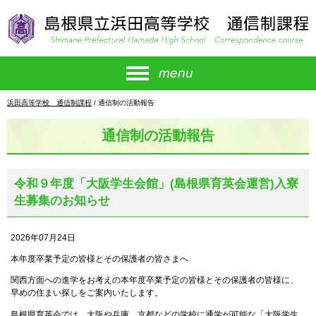
このページの本文へ
menu
現
浜田高等学校 通信制課程
/
通信制の活動報告
在
の
通信制の活動報告
位
置：
令和９年度「大阪学生会館」(島根県育英会運営)入寮
生募集のお知らせ
2026年07月24日
本年度卒業予定の皆様とその保護者の皆さまへ
関西方面への進学をお考えの本年度卒業予定の皆様とその保護者の皆様に、
早めの住まい探しをご案内いたします。
島根県育英会では、大阪や兵庫、京都などの学校に通学が可能な「大阪学生