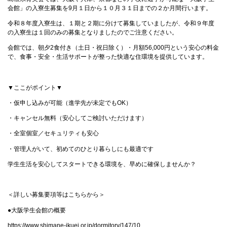
会館」の入寮生募集を9月１日から１０月３１日までの２か月間行います。
令和８年度入寮生は、１期と２期に分けて募集していましたが、令和９年度
の入寮生は１回のみの募集となりましたのでご注意ください。
会館では、朝夕2食付き（土日・祝日除く）・月額56,000円という安心の料金
で、食事・安全・生活サポートが整った快適な住環境を提供しています。
▼ここがポイント▼
・仮申し込みが可能（進学先が未定でもOK）
・キャンセル無料（安心してご検討いただけます）
・全室個室／セキュリティも安心
・管理人がいて、初めてのひとり暮らしにも最適です
学生生活を安心してスタートできる環境を、早めに確保しませんか？
＜詳しい募集要項等はこちらから＞
●大阪学生会館の概要
https://www.shimane-ikuei.or.jp/dormitory/147/10