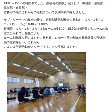
14:00～15:00の時間帯でした。副校長の挨拶から始まり、教務部・生徒部・
保健部・進路部・
総務部の順にこれからの活動について説明や案内をしました。
サブアリーナでの集会の後は、定時制通信制校舎に移動し、２A・２B・２
C・２Dルームが10:40～11:00の
時間帯、１A・１B・３A・３Bルームが15:10～15:30の時間帯で各ルームの教
室に分かれて、担任により
ルーム別指導を行いました。教科書、レポート等の配布点検作業及び受講計
画の立案を行い、これから
いよいよ学習活動がスタートすることを実感しました。