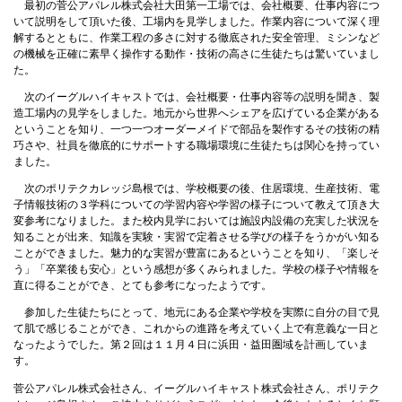
最初の菅公アパレル株式会社大田第一工場では、会社概要、仕事内容につ
いて説明をして頂いた後、工場内を見学しました。作業内容について深く理
解するとともに、作業工程の多さに対する徹底された安全管理、ミシンなど
の機械を正確に素早く操作する動作・技術の高さに生徒たちは驚いていまし
た。
次のイーグルハイキャストでは、会社概要・仕事内容等の説明を聞き、製
造工場内の見学をしました。地元から世界へシェアを広げている企業がある
ということを知り、一つ一つオーダーメイドで部品を製作するその技術の精
巧さや、社員を徹底的にサポートする職場環境に生徒たちは関心を持ってい
ました。
次のポリテクカレッジ島根では、学校概要の後、住居環境、生産技術、電
子情報技術の３学科についての学習内容や学習の様子について教えて頂き大
変参考になりました。また校内見学においては施設内設備の充実した状況を
知ることが出来、知識を実験・実習で定着させる学びの様子をうかがい知る
ことができました。魅力的な実習が豊富にあるということを知り、「楽しそ
う」「卒業後も安心」という感想が多くみられました。学校の様子や情報を
直に得ることができ、とても参考になったようです。
参加した生徒たちにとって、地元にある企業や学校を実際に自分の目で見
て肌で感じることができ、これからの進路を考えていく上で有意義な一日と
なったようでした。第２回は１１月４日に浜田・益田圏域を計画していま
す。
菅公アパレル株式会社さん、イーグルハイキャスト株式会社さん、ポリテク