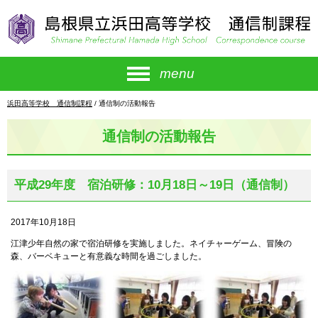
このページの本文へ
menu
現
浜田高等学校 通信制課程
/
通信制の活動報告
在
の
通信制の活動報告
位
置：
平成29年度 宿泊研修：10月18日～19日（通信制）
2017年10月18日
江津少年自然の家で宿泊研修を実施しました。ネイチャーゲーム、冒険の
森、バーベキューと有意義な時間を過ごしました。