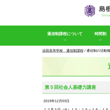
このページの本文へ
通信制課程について
時間割
現
浜田高等学校 通信制課程
/
通信制の活動
在
の
位
置：
第５回社会人基礎力講座
2019年12月03日
１２月３日（火）１５：１５～１６：１５