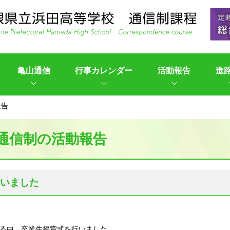
亀山通信
行事カレンダー
活動報告
進
報告
通信制の活動報告
いました
じる中、卒業生授賞式を行いました。