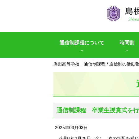
このページの本文へ
通信制課程について
時間割
現
浜田高等学校 通信制課程
/
通信制の活動
在
の
位
置：
通信制課程 卒業生授賞式を行
2025年03月03日
令和7年2月28日（金）、春の気配を感