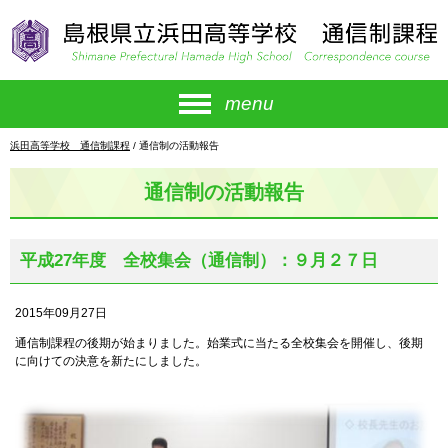
このページの本文へ
menu
現
浜田高等学校 通信制課程
/
通信制の活動報告
在
の
通信制の活動報告
位
置：
平成27年度 全校集会（通信制）：９月２７日
2015年09月27日
通信制課程の後期が始まりました。始業式に当たる全校集会を開催し、後期
に向けての決意を新たにしました。