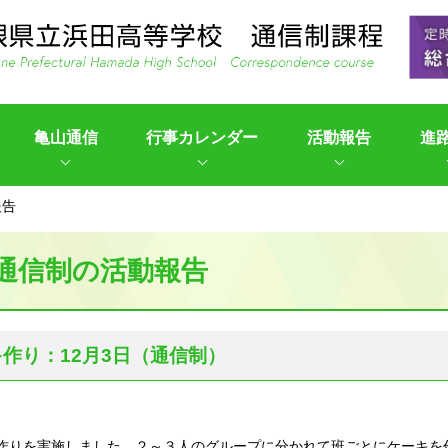
亀山通信
行事カレンダー
活動報告
進
報告
通信制の活動報告
作り：12月3日（通信制）
作りを実施しました。２～３人のグループに分かれて班ごとにケーキを