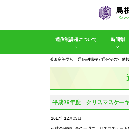
このページの本文へ
通信制課程について
時間割
現
浜田高等学校 通信制課程
/
通信制の活動
在
の
位
置：
平成29年度 クリスマスケーキ
2017年12月03日
生徒会提案行事の一環でクリスマスケーキ