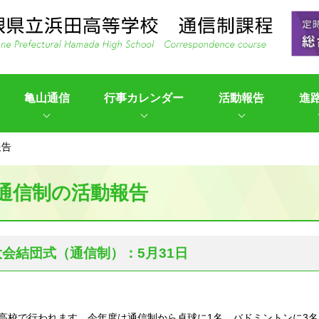
亀山通信
行事カレンダー
活動報告
進
報告
通信制の活動報告
会結団式（通信制）：5月31日
道高校で行われます。今年度は通信制から卓球に1名、バドミントンに3名