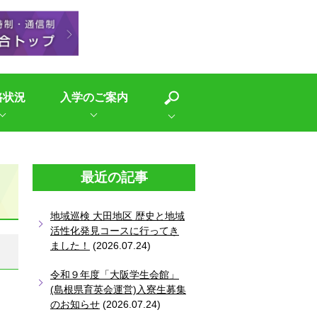
路状況
入学のご案内
最近の記事
地域巡検 大田地区 歴史と地域
活性化発見コースに行ってき
ました！
(2026.07.24)
令和９年度「大阪学生会館」
(島根県育英会運営)入寮生募集
のお知らせ
(2026.07.24)
、