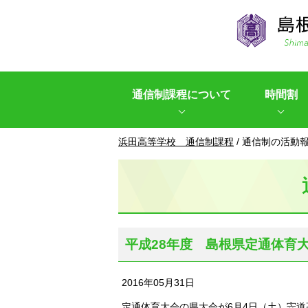
このページの本文へ
通信制課程について
時間割
現
浜田高等学校 通信制課程
/
通信制の活動
在
の
位
置：
平成28年度 島根県定通体育大
2016年05月31日
定通体育大会の県大会が6月4日（土）宍