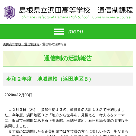
このページの本文へ
menu
現
浜田高等学校 通信制課程
/
通信制の活動報告
在
の
通信制の活動報告
位
置：
令和２年度 地域巡検（浜田地区Ｂ）
2020年12月03日
１２月３日（木）、参加生徒１３名、教員５名の計１８名で実施しまし
た。今年度、浜田地区Ｂは「地方から世界を」見据える・考えるをテーマ
に、浜田市三隅町にある石正美術館、三隅発電所、石州和紙会館の３施設を
訪問しました。
まず始めに訪問した石正美術館では学芸員の方々に美しいもの・聖なるも