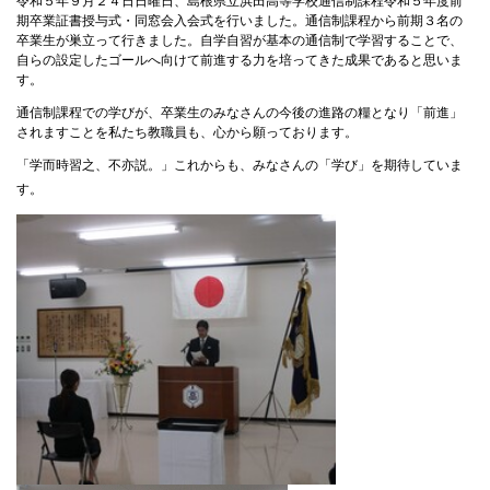
令和５年９月２４日日曜日、島根県立浜田高等学校通信制課程令和５年度前
期卒業証書授与式・同窓会入会式を行いました。通信制課程から前期３名の
卒業生が巣立って行きました。自学自習が基本の通信制で学習することで、
自らの設定したゴールへ向けて前進する力を培ってきた成果であると思いま
す。
通信制課程での学びが、卒業生のみなさんの今後の進路の糧となり「前進」
されますことを私たち教職員も、心から願っております。
「学而時習之、不亦説。」これからも、みなさんの「学び」を期待していま
す。