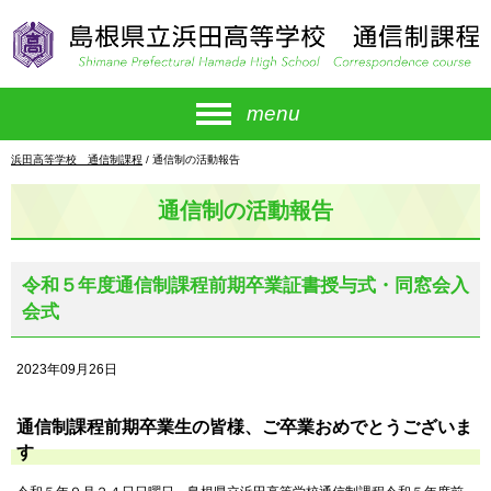
このページの本文へ
menu
現
浜田高等学校 通信制課程
/
通信制の活動報告
在
の
通信制の活動報告
位
置：
令和５年度通信制課程前期卒業証書授与式・同窓会入
会式
2023年09月26日
通信制課程前期卒業生の皆様、ご卒業おめでとうございま
す