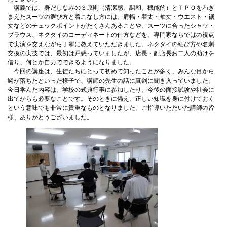
講義では、身だしなみの３原則（清潔感、調和、機能的）とＴＰＯをわき
まえたスーツの選び方と着こなし方には、肩幅・着丈・袖丈・ウエスト・裾
丈などのチェックポイントがたくさんあることや、スーツに合ったシャツ・
ブラウス、ネクタイのコーディネートの仕方などを、専門家ならではの視点
で実演を交えながら丁寧に教えていただきました。ネクタイの結び方や名刺
交換の実技では、最初は戸惑っていましたが、店長・副店長お二人の助けを
借り、何とか自力でできるようになりました。
今回の講座は、生徒たちにとって初めて知ったことが多く、みんな目から
鱗が落ちたといった様子で、講師の先生の話に真剣に聞き入っていました。
今日学んだ内容は、学校の式典行事に参加したり、今後の面接試験や社会に
出てからも必要なことです。そのときに備え、正しい知識を身に付けておく
という意味でも非常に貴重なものとなりました。ご指導いただいた講師の皆
様、ありがとうございました。