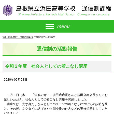
このページの本文へ
menu
現
浜田高等学校 通信制課程
/
通信制の活動報告
在
の
通信制の活動報告
位
置：
令和２年度 社会人としての着こなし講座
2020年09月03日
９月３日（木）、「洋服の青山」浜田店店長さんと益田店副店長さんにお
越しいただき、社会人としての着こなし講座を実施しました。
講座では、先ず身だしなみとしてのスーツの着こなしについての説明を受
け、その後、ネクタイの結び方や名刺交換の仕方などの実技指導をしていた
だきました