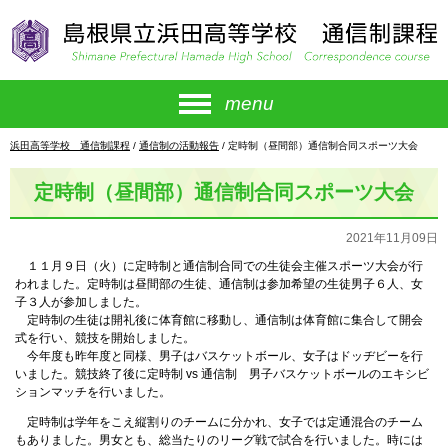
このページの本文へ
menu
現
浜田高等学校 通信制課程
/
通信制の活動報告
/
定時制（昼間部）通信制合同スポーツ大会
在
の
定時制（昼間部）通信制合同スポーツ大会
位
置：
2021年11月09日
１１月９日（火）に定時制と通信制合同での生徒会主催スポーツ大会が行
われました。定時制は昼間部の生徒、通信制は参加希望の生徒男子６人、女
子３人が参加しました。
定時制の生徒は開礼後に体育館に移動し、通信制は体育館に集合して開会
式を行い、競技を開始しました。
今年度も昨年度と同様、男子はバスケットボール、女子はドッヂビーを行
いました。競技終了後に定時制 vs 通信制 男子バスケットボールのエキシビ
ションマッチを行いました。
定時制は学年をこえ縦割りのチームに分かれ、女子では定通混合のチーム
もありました。男女とも、総当たりのリーグ戦で試合を行いました。時には