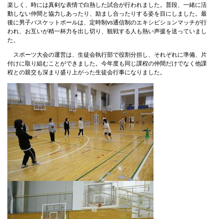
楽しく、時には真剣な表情で白熱した試合が行われました。普段、一緒に活
動しない仲間と協力しあったり、励まし合ったりする姿を目にしました。最
後に男子バスケットボールは、定時制vs通信制のエキシビションマッチが行
われ、お互いが精一杯力を出し切り、観戦する人も熱い声援を送っていまし
た。
スポーツ大会の運営は、生徒会執行部で役割分担し、それぞれに準備、片
付けに取り組むことができました。今年度も同じ課程の仲間だけでなく他課
程との親交も深まり盛り上がった生徒会行事になりました。