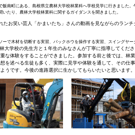
で飯南町にある、島根県立農林大学校林業科へ学校見学に行きました。
聞いたり、農林大学校林業科に関するガイダンスを聞きました。
れたお笑い
芸人「かまいたち」さんの動画を見ながらのランチ
ソーで木材を切断する実習、バックホウを操作する実習、スイングヤー
林大学校の先生方と１年生のみなさんが丁寧に指導してくださ
貴重な体験をすることができました。参加する前
と後では、林
感想を述べる生徒も多く、実際に見学や体験を通して、その仕
だようです。今後の進路選択に生かしてもらいたいと思います