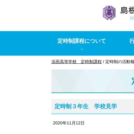
このページの本文へ
定時制課程について
現
浜田高等学校 定時制課程
/
定時制の活動
在
の
位
置：
定時制３年生 学校見学
2020年11月12日