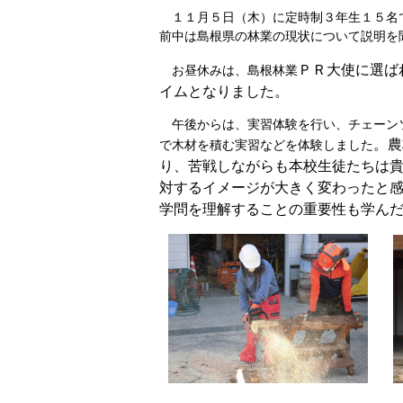
１１月５日（木）に定時制３年生１５名
前中は島根県の林業の現状について説明を
ＰＲ大使に選ば
お昼休みは、島根林業
イムとなりました。
午後からは、実習体験を行い、チェーン
。農
で木材を積む実習などを体験しました
り、苦戦しながらも本校生徒たちは
対するイメージが大きく変わったと
学問を理解することの重要性も学ん