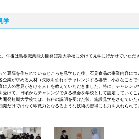
見学
社、午後は島根職業能力開発短期大学校に分けて見学に行かせていただ
って豆腐を作られているところを見学した後、石見食品の事業内容につ
各企業が求める人材（失敗を恐れずチャレンジする姿勢、小さなことで
直に人の意見がきける人）を教えていただきました。特に、チャレンジ
を受けて、日頃からチャレンジできる機会を学校として設定していくこ
力開発短期大学校では、各科の説明を受けた後、施設見学をさせていた
知識だけではなく即戦力となるるような技術の習得にも力を入れられて