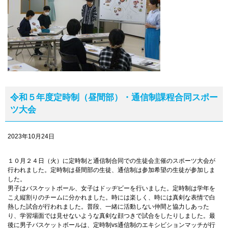
令和５年度定時制（昼間部）・通信制課程合同スポー
ツ大会
2023年10月24日
１０月２４日（火）に定時制と通信制合同での生徒会主催のスポーツ大会が
行われました。定時制は昼間部の生徒、通信制は参加希望の生徒が参加しま
した。
男子はバスケットボール、女子はドッヂビーを行いました。定時制は学年を
こえ縦割りのチームに分かれました。時には楽しく、時には真剣な表情で白
熱した試合が行われました。普段、一緒に活動しない仲間と協力しあった
り、学習場面では見せないような真剣な顔つきで試合をしたりしました。最
後に男子バスケットボールは、定時制vs通信制のエキシビションマッチが行