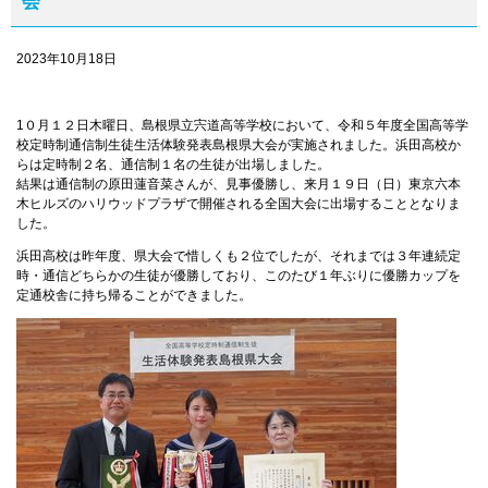
会
2023年10月18日
1０月１２日木曜日、島根県立宍道高等学校において、令和５年度全国高等学
校定時制通信制生徒生活体験発表島根県大会が実施されました。浜田高校か
らは定時制２名、通信制１名の生徒が出場しました。
結果は通信制の原田蓮音菜さんが、見事優勝し、来月１９日（日）東京六本
木ヒルズのハリウッドプラザで開催される全国大会に出場することとなりま
した。
浜田高校は昨年度、県大会で惜しくも２位でしたが、それまでは３年連続定
時・通信どちらかの生徒が優勝しており、このたび１年ぶりに優勝カップを
定通校舎に持ち帰ることができました。