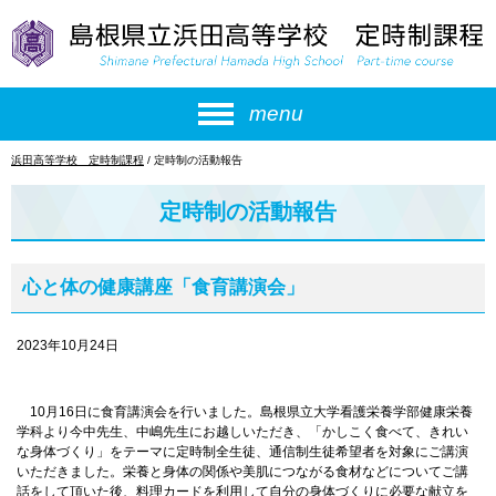
このページの本文へ
menu
現
浜田高等学校 定時制課程
/
定時制の活動報告
在
の
定時制の活動報告
位
置：
心と体の健康講座「食育講演会」
2023年10月24日
10月16日に食育講演会を行いました。島根県立大学看護栄養学部健康栄養
学科より今中先生、中嶋先生にお越しいただき、「かしこく食べて、きれい
な身体づくり」をテーマに定時制全生徒、通信制生徒希望者を対象にご講演
いただきました。栄養と身体の関係や美肌につながる食材などについてご講
話をして頂いた後、料理カードを利用して自分の身体づくりに必要な献立を