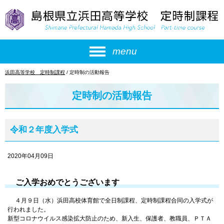
このページの本文へ
menu
現
浜田高等学校 定時制課程
/
定時制の活動報告
在
の
定時制の活動報告
位
置：
令和２年度入学式
2020年04月09日
ご入学おめでとうございます
４月９日（水）浜田高校体育館で全日制課程、定時制課程合同の入学式が
行われました。
新型コロナウイルス感染拡大防止のため、新入生、保護者、教職員、ＰＴＡ