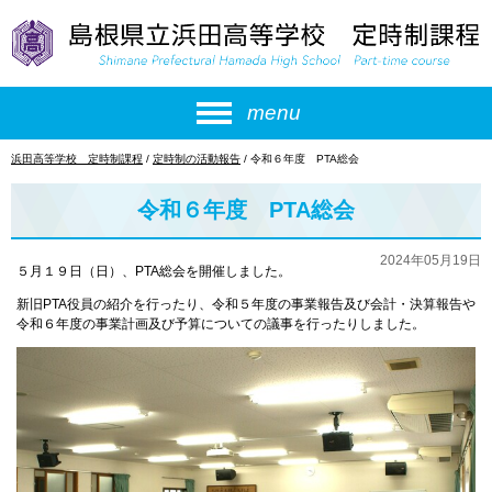
このページの本文へ
menu
現
浜田高等学校 定時制課程
/
定時制の活動報告
/
令和６年度 PTA総会
在
の
令和６年度 PTA総会
位
置：
2024年05月19日
５月１９日（日）、PTA総会を開催しました。
新旧PTA役員の紹介を行ったり、令和５年度の事業報告及び会計・決算報告や
令和６年度の事業計画及び予算についての議事を行ったりしました。