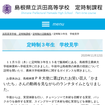
このページの本文へ
menu
現
浜田高等学校 定時制課程
/
定時制の活動報告
/
定時制３年生 学校見学
在
の
定時制３年生 学校見学
位
置：
2020年11月12日
１１月５日（木）に定時制３年生１５名で飯南町にある、島根県立農林大
学校林業科へ学校見学に行きました。午前中は島根県の林業の現状について
説明を聞いたり、農林大学校林業科に関するガイダンスを聞きました。
ＰＲ大使に選ばれたお笑い
芸人「かま
お昼休みは、島根林業
いたち」さんの動画を見ながらのランチタイムとなりまし
た。
午後からは、実習体験を行い、チェーンソーで木材を切断する実習、バッ
クホウを操作する実習、スイングヤーダで木材を積む実習などを体験しまし