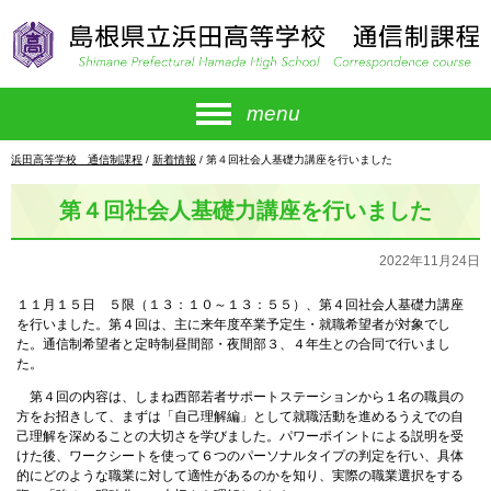
このページの本文へ
menu
現
浜田高等学校 通信制課程
/
新着情報
/
第４回社会人基礎力講座を行いました
在
の
第４回社会人基礎力講座を行いました
位
置：
2022年11月24日
１１月１５日 ５限（１３：１０～１３：５５）、第４回社会人基礎力講座
を行いました。第４回は、主に来年度卒業予定生・就職希望者が対象でし
た。通信制希望者と定時制昼間部・夜間部３、４年生との合同で行いまし
た。
第４回の内容は、しまね西部若者サポートステーションから１名の職員の
方をお招きして、まずは「自己理解編」として就職活動を進めるうえでの自
己理解を深めることの大切さを学びました。パワーポイントによる説明を受
けた後、ワークシートを使って６つのパーソナルタイプの判定を行い、具体
的にどのような職業に対して適性があるのかを知り、実際の職業選択をする