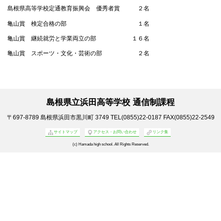
島根県高等学校定通教育振興会 優秀者賞 ２名
亀山賞 検定合格の部 １名
亀山賞 継続就労と学業両立の部 １６名
亀山賞 スポーツ・文化・芸術の部 ２名
島根県立浜田高等学校 通信制課程
〒697-8789
島根県浜田市黒川町 3749
TEL(0855)22-0187
FAX(0855)22-2549
サイトマップ
アクセス・お問い合わせ
リンク集
(c) Hamada high school. All Rights Reserved.