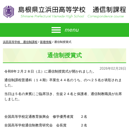
このページの本文へ
menu
現
浜田高等学校 通信制課程
/
新着情報
/
通信制授賞式
在
の
通信制授賞式
位
置：
2026年02月28日
令和8年２月２８日（土）に通信制授賞式が開かれました。
通信制課程普通科（１４期）卒業生４４名のうち、のべ２５名が表彰されま
した。
当日は５名の来賓にご臨席頂き、生徒２４名と保護者、通信制教職員が出席
しました。
全国高等学校定通教育振興会 修学優秀者賞 ２名
全国高等学校通信制教育研究会 会長賞 ２名