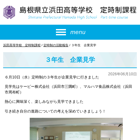
このページの本文へ
menu
現
浜田高等学校 定時制課程
/
定時制の活動報告
/
３年生 企業見学
在
の
３年生 企業見学
位
置：
2026年06月10日
６月10日（水）定時制の３年生が企業見学に行きました
見学先はケーピー株式会社（浜田市三隅町）、マルハマ食品株式会社（浜田
市周布町）
熱心に興味深く、楽しみながら見学できました
引き続き自分の進路についての考えを深めていきましょう！