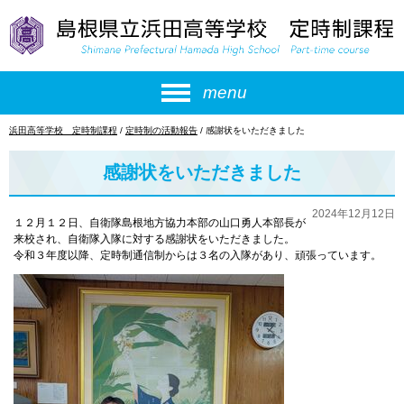
このページの本文へ
menu
現
浜田高等学校 定時制課程
/
定時制の活動報告
/
感謝状をいただきました
在
の
感謝状をいただきました
位
置：
2024年12月12日
１２月１２日、自衛隊島根地方協力本部の山口勇人本部長が
来校され、自衛隊入隊に対する感謝状をいただきました。
令和３年度以降、定時制通信制からは３名の入隊があり、頑張っています。