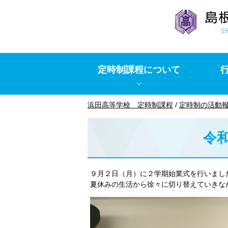
このページの本文へ
定時制課程について
現
浜田高等学校 定時制課程
/
定時制の活動
在
の
令
位
置：
９月２日（月）に２学期始業式を行いまし
夏休みの生活から徐々に切り替えていきな