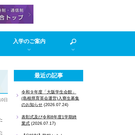
入学のご案内
最近の記事
令和９年度「大阪学生会館」
(島根県育英会運営)入寮生募集
10日
のお知らせ
(2026.07.24)
。
表彰式及び令和8年度1学期終
た
業式
(2026.07.17)
た