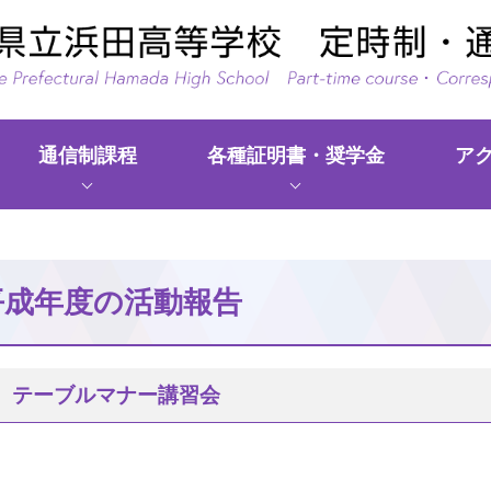
通信制課程
各種証明書・奨学金
ア
現
在、
情
平成年度の活動報告
報
は
あ
 テーブルマナー講習会
り
ま
せ
ん