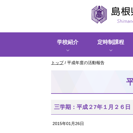
このページの本文へ
学校紹介
定時制課程
現
トップ
/
平成年度の活動報告
在
の
位
置：
三学期：平成２7年１月２６日
2015年01月26日