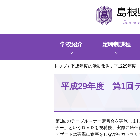
このページの本文へ
学校紹介
定時制課程
現
トップ
/
平成年度の活動報告
/
平成29年度
在
の
平成29年度 第1回
位
置：
第1回のテーブルマナー講習会を実施しま
ナー」というＤＶＤを視聴後、実際に給仕
デザートは実際に食事をしながらカトラリ