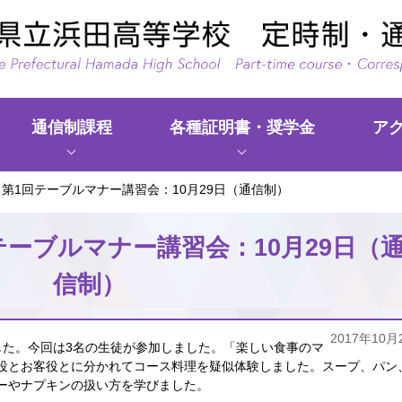
通信制課程
各種証明書・奨学金
ア
現
 第1回テーブルマナー講習会：10月29日（通信制）
在、
情
テーブルマナー講習会：10月29日（
報
信制）
は
あ
り
2017年10月
した。今回は3名の生徒が参加しました。「楽しい食事のマ
ま
役とお客役とに分かれてコース料理を疑似体験しました。スープ、パン
せ
ーやナプキンの扱い方を学びました。
ん