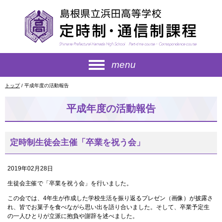
このページの本文へ
menu
現
トップ
/
平成年度の活動報告
在
の
平成年度の活動報告
位
置：
定時制生徒会主催「卒業を祝う会」
2019年02月28日
生徒会主催で「卒業を祝う会」を行いました。
この会では、4年生が作成した学校生活を振り返るプレゼン（画像）が披露さ
れ、皆でお菓子を食べながら思い出を語り合いました。そして、卒業予定生
の一人ひとりが立派に抱負や謝辞を述べました。