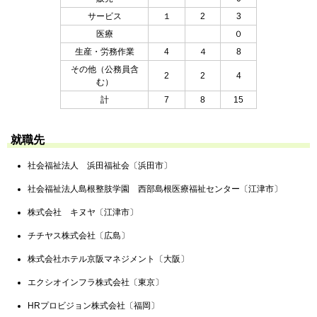
サービス
１
2
3
医療
０
生産・労務作業
4
４
8
その他（公務員含
2
2
4
む）
計
7
8
15
就職先
社会福祉法人 浜田福祉会〔浜田市〕
社会福祉法人島根整肢学園 西部島根医療福祉センター〔江津市〕
株式会社 キヌヤ〔江津市〕
チチヤス株式会社〔広島〕
株式会社ホテル京阪マネジメント〔大阪〕
エクシオインフラ株式会社〔東京〕
HRプロビジョン株式会社〔福岡〕