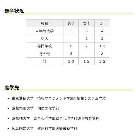
進学状況
校種
男子
女子
計
４年制大学
１
３
４
短大
２
２
専門学校
６
７
１３
その他
３
３
計
１０
１２
２２
進学先
東京通信大学 情報マネジメント学部IT情報システム専攻
京都精華大学 国際文化学部
京都橘大学 総合心理学部総合心理学科通信教育課程
広島国際大学 健康科学部医療栄養学科