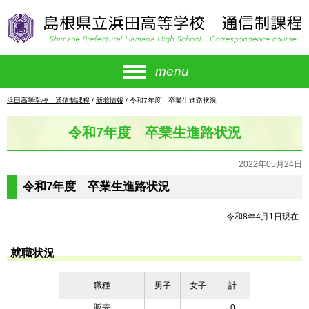
このページの本文へ
menu
現
浜田高等学校 通信制課程
/
新着情報
/
令和7年度 卒業生進路状況
在
の
令和7年度 卒業生進路状況
位
置：
2022年05月24日
令和7年度 卒業生進路状況
令和8年4月1日現在
就職状況
職種
男子
女子
計
販売
0