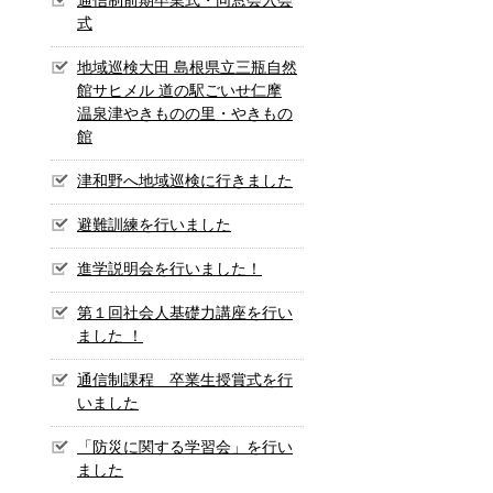
式
地域巡検大田 島根県立三瓶自然
館サヒメル 道の駅ごいせ仁摩
温泉津やきものの里・やきもの
館
津和野へ地域巡検に行きました
避難訓練を行いました
進学説明会を行いました！
第１回社会人基礎力講座を行い
ました ！
通信制課程 卒業生授賞式を行
いました
「防災に関する学習会」を行い
ました