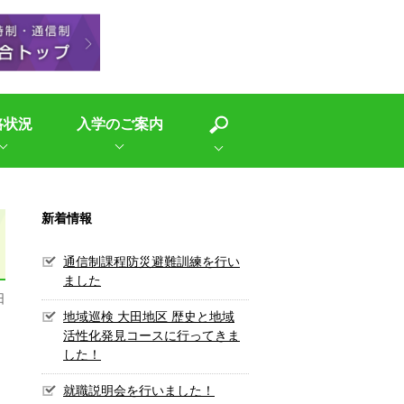
路状況
入学のご案内
新着情報
通信制課程防災避難訓練を行い
ました
日
地域巡検 大田地区 歴史と地域
活性化発見コースに行ってきま
した！
就職説明会を行いました！