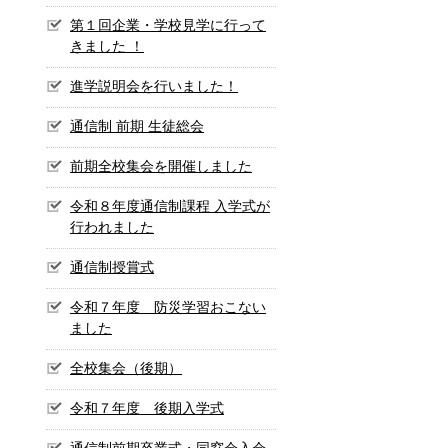
第１回企業・学校見学に行って
きました ！
進学説明会を行いました！
通信制 前期 生徒総会
前期全校集会を開催しました
令和８年度通信制課程 入学式が
行われました
通信制授賞式
令和７年度 防災学習おこない
ました
全校集会（後期）
令和７年度 後期入学式
通信制前期卒業式・同窓会入会