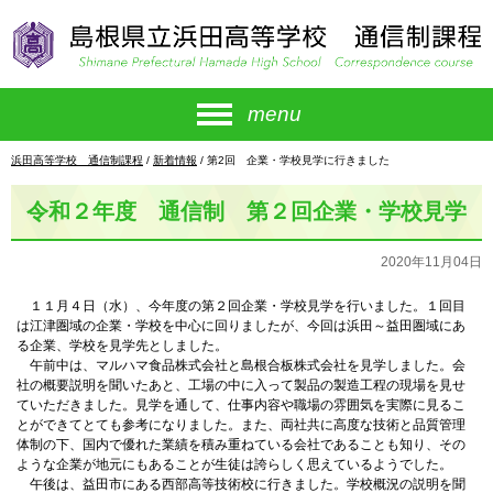
このページの本文へ
menu
現
浜田高等学校 通信制課程
/
新着情報
/
第2回 企業・学校見学に行きました
在
の
令和２年度 通信制 第２回企業・学校見学
位
置：
2020年11月04日
１１月４日（水）、今年度の第２回企業・学校見学を行いました。１回目
は江津圏域の企業・学校を中心に回りましたが、今回は浜田～益田圏域にあ
る企業、学校を見学先としました。
午前中は、マルハマ食品株式会社と島根合板株式会社を見学しました。会
社の概要説明を聞いたあと、工場の中に入って製品の製造工程の現場を見せ
ていただきました。見学を通して、仕事内容や職場の雰囲気を実際に見るこ
とができてとても参考になりました。また、両社共に高度な技術と品質管理
体制の下、国内で優れた業績を積み重ねている会社であることも知り、その
ような企業が地元にもあることが生徒は誇らしく思えているようでした。
午後は、益田市にある西部高等技術校に行きました。学校概況の説明を聞