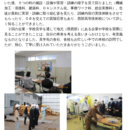
いた後、５つの科の施設・設備や実習・訓練の様子を見て回りました（機械
加工・溶接科、建築科、ＯＡシステム化、事務ワーク科、総合実務科）。生
徒が真剣に実習・訓練に取り組む姿を見たり、訓練内容の実技体験をさせて
もらったり、ＯＢを交えての質疑応答もあり、西部高等技術校について詳し
く知ることができました。
２回の企業・学校見学を通して地元（県西部）にある企業や学校を実際に
見ることができたことは、自分の将来を考える良いきっかけとなり、有意義
なものとなりました。見学先の各社、各校もお忙しい中での本校の訪問でし
たが、熱心、丁寧に受け入れていただきありがとうございました。