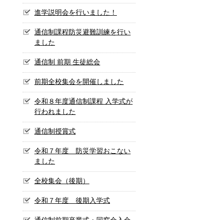
進学説明会を行いました！
通信制課程防災避難訓練を行い
ました
通信制 前期 生徒総会
前期全校集会を開催しました
令和８年度通信制課程 入学式が
行われました
通信制授賞式
令和７年度 防災学習おこない
ました
全校集会（後期）
令和７年度 後期入学式
通信制前期卒業式・同窓会入会