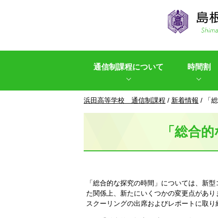
このページの本文へ
通信制課程について
時間割
現
浜田高等学校 通信制課程
/
新着情報
/
「総
在
の
「総合的
位
置：
「総合的な探究の時間」については、新型
た関係上、新たにいくつかの変更点があり
スクーリングの出席およびレポートに取り