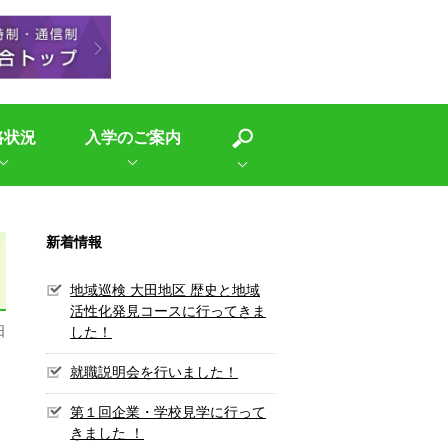
路状況
入学のご案内
新着情報
地域巡検 大田地区 歴史と地域
活性化発見コースに行ってきま
日
した！
就職説明会を行いました！
第１回企業・学校見学に行って
きました ！