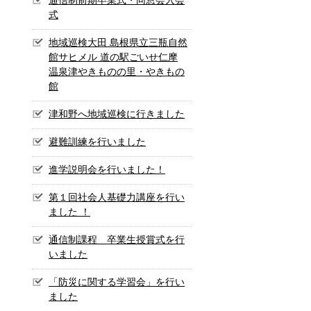
式
地域巡検大田 島根県立三瓶自然
館サヒメル 道の駅ごいせ仁摩
温泉津やきものの里・やきもの
館
津和野へ地域巡検に行きました
避難訓練を行いました
進学説明会を行いました！
第１回社会人基礎力講座を行い
ました ！
通信制課程 卒業生授賞式を行
いました
「防災に関する学習会」を行い
ました