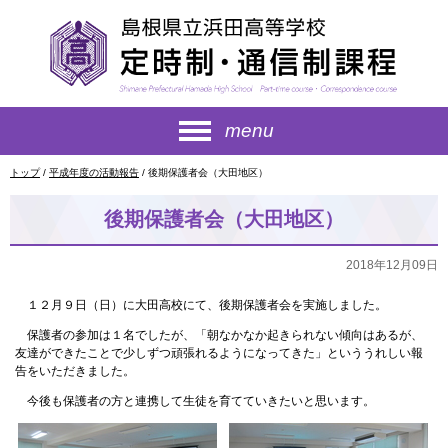
このページの本文へ
menu
現
トップ
/
平成年度の活動報告
/
後期保護者会（大田地区）
在
の
後期保護者会（大田地区）
位
置：
2018年12月09日
１２月９日（日）に大田高校にて、後期保護者会を実施しました。
保護者の参加は１名でしたが、「朝なかなか起きられない傾向はあるが、
友達ができたことで少しずつ頑張れるようになってきた」といううれしい報
告をいただきました。
今後も保護者の方と連携して生徒を育てていきたいと思います。