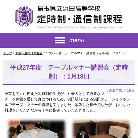
このページの本文へ
menu
現
トップ
/
平成年度の活動報告
/
平成27年度 テーブルマナー講習会（定時制）：1月18日
在
の
平成27年度 テーブルマナー講習会（定時
位
置：
制）：1月18日
2016年01月18日
卒業を間近に控えた定時制の生徒が、社会人として必要なマ
ナーを体験を通して身につけるため、浜田駅前にある浜田ステーションホテ
ルでテーブルマナーの講習を受けました。緊張した様子でしたが、おいしい
料理をいただきながら丁寧に指導していただきました。