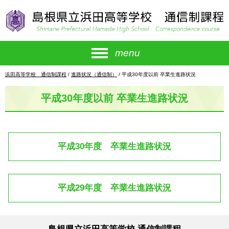
このページの本文へ
menu
現
浜田高等学校 通信制課程
/
進路状況（通信制）
/
平成30年度以前 卒業生進路状況
在
の
平成30年度以前 卒業生進路状況
位
置：
平成30年度 卒業生進路状況
平成29年度 卒業生進路状況
島根県立浜田高等学校 通信制課程