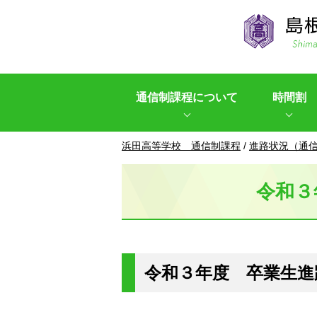
このページの本文へ
通信制課程について
時間割
現
浜田高等学校 通信制課程
/
進路状況（通
在
の
令和３
位
置：
令和３年度 卒業生進