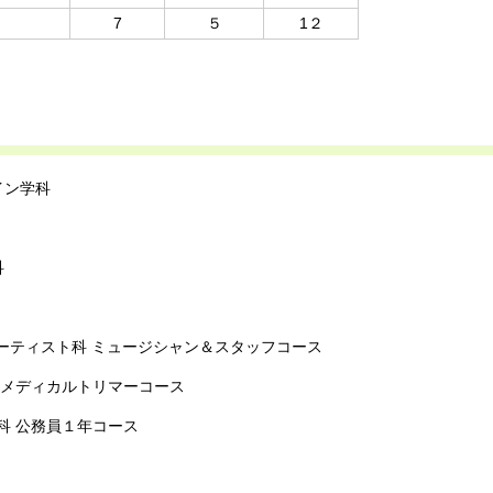
7
５
1２
イン学科
科
ーティスト科 ミュージシャン＆スタッフコース
 メディカルトリマーコース
科 公務員１年コース