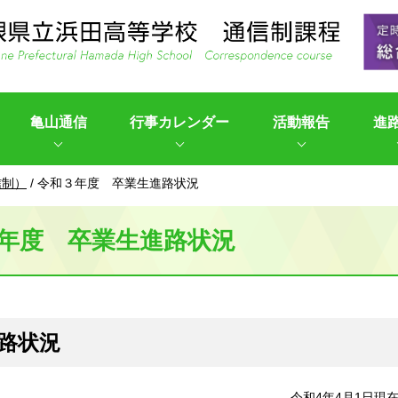
亀山通信
行事カレンダー
活動報告
進
信制）
/
令和３年度 卒業生進路状況
年度 卒業生進路状況
路状況
令和4年4月1日現