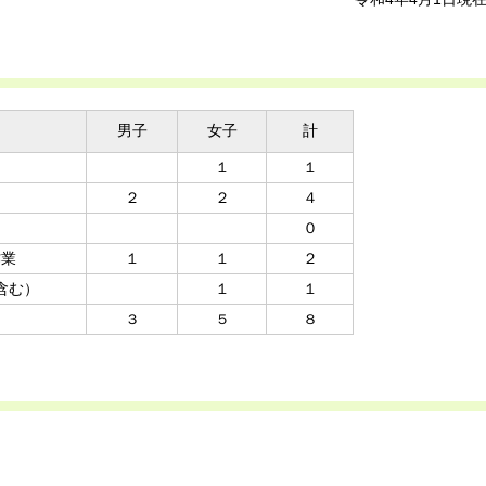
男子
女子
計
１
１
２
２
４
０
作業
１
１
２
含む）
１
１
３
５
８