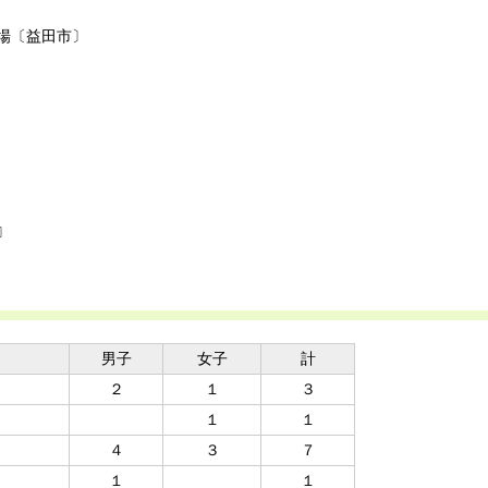
場〔益田市〕
〕
男子
女子
計
２
１
３
１
１
４
３
７
１
１