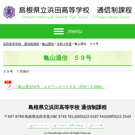
このページの本文へ
menu
現
浜田高等学校 通信制課程
/
亀山通信
/
令和４年度
/
亀山通信 ５９号
在
の
亀山通信 ５９号
位
置：
５９号 ７月発行
「亀山通信59号」をダウンロードする（PDF：2.6MB）
島根県立浜田高等学校 通信制課程
〒697-8789
島根県浜田市黒川町 3749
TEL(0855)22-0187
FAX(0855)22-2549
サイトマップ
アクセス・お問い合わせ
リンク集
(c) Hamada high school. All Rights Reserved.