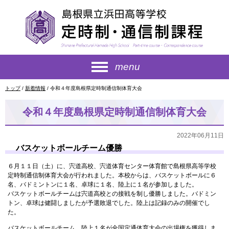
このページの本文へ
menu
現
トップ
/
新着情報
/
令和４年度島根県定時制通信制体育大会
在
の
令和４年度島根県定時制通信制体育大会
位
置：
2022年06月11日
バスケットボールチーム優勝
６月１１日（土）に、宍道高校、宍道体育センター体育館で島根県高等学校
定時制通信制体育大会が行われました。本校からは、バスケットボールに６
名、バドミントンに１名、卓球に１名、陸上に１名が参加しました。
バスケットボールチームは宍道高校との接戦を制し優勝しました。バドミン
トン、卓球は健闘しましたが予選敗退でした。陸上は記録のみの開催でし
た。
バスケットボールチーム、陸上１名が全国定通体育大会の出場権を獲得しま