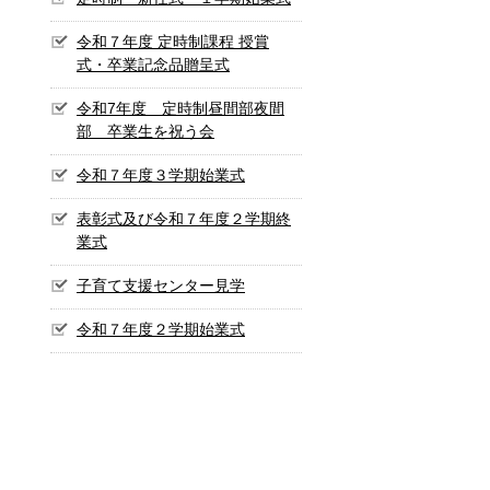
令和７年度 定時制課程 授賞
式・卒業記念品贈呈式
令和7年度 定時制昼間部夜間
部 卒業生を祝う会
令和７年度３学期始業式
表彰式及び令和７年度２学期終
業式
子育て支援センター見学
令和７年度２学期始業式