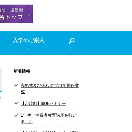
入学のご案内
新着情報
表彰式及び令和8年度1学期終業
式
日
【定時制】防犯セミナー
1年生 消費者教育講座を行い
ました