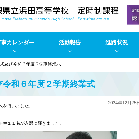
行事カレンダー
活動報告
進路状況
式及び令和６年度２学期終業式
び令和６年度２学期終業式
2024年12月25
式を行いました。
年生１１名が入選に輝きました。