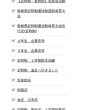
【定時制・夜間部】生徒会活動
島根県定時制通信制課程体育大
会
島根県定時制通信制体育大会壮
行式(定時制)
４年生 企業見学
３年生 企業見学
定時制 １学期防災訓練
定時制 遠足へ行きました
生徒総会
対面式
全定 入学式
定時制 新任式 １学期始業式