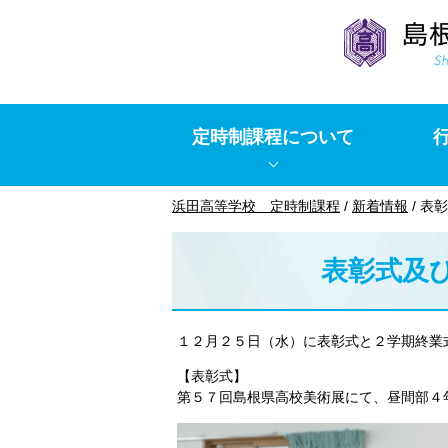
このページの本文へ
定時制課程について
現
浜田高等学校 定時制課程
/
新着情報
/
表彰
在
の
表彰式及
位
置：
１２月２５日（水）に表彰式と２学期終業
【表彰式】
第５７回島根県高校美術展にて、昼間部４