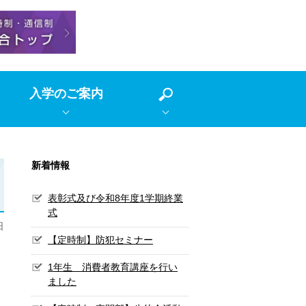
入学のご案内
新着情報
表彰式及び令和8年度1学期終業
式
日
【定時制】防犯セミナー
1年生 消費者教育講座を行い
ました