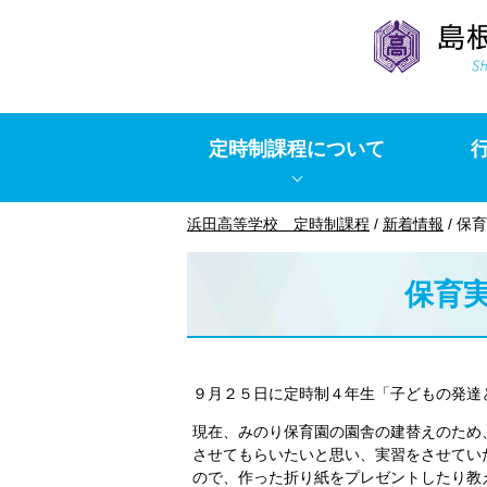
このページの本文へ
定時制課程について
現
浜田高等学校 定時制課程
/
新着情報
/
保育
在
の
保育
位
置：
９月２５日に定時制４年生「子どもの発達
現在、みのり保育園の園舎の建替えのため
させてもらいたいと思い、実習をさせてい
ので、作った折り紙をプレゼントしたり教