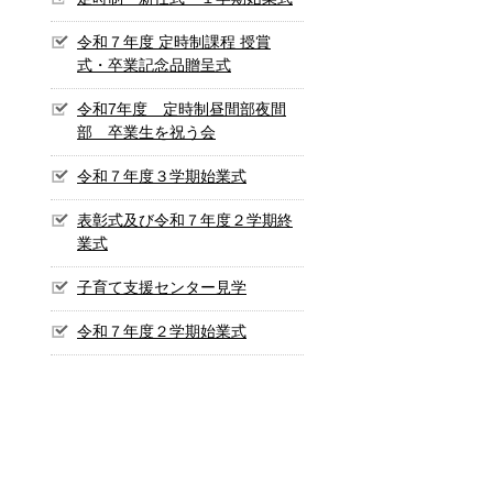
令和７年度 定時制課程 授賞
式・卒業記念品贈呈式
令和7年度 定時制昼間部夜間
部 卒業生を祝う会
令和７年度３学期始業式
表彰式及び令和７年度２学期終
業式
子育て支援センター見学
令和７年度２学期始業式