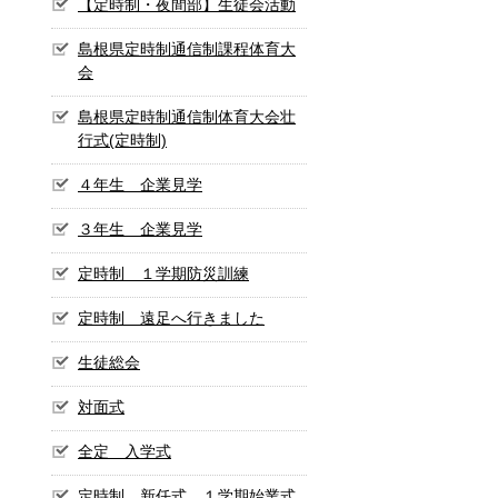
【定時制・夜間部】生徒会活動
島根県定時制通信制課程体育大
会
島根県定時制通信制体育大会壮
行式(定時制)
４年生 企業見学
３年生 企業見学
定時制 １学期防災訓練
定時制 遠足へ行きました
生徒総会
対面式
全定 入学式
定時制 新任式 １学期始業式