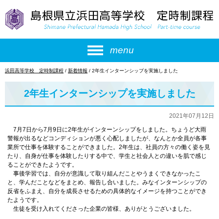
このページの本文へ
menu
現
浜田高等学校 定時制課程
/
新着情報
/
2年生インターンシップを実施しました
在
の
2年生インターンシップを実施しました
位
置：
2021年07月12日
7月7日から7月9日に2年生がインターンシップをしました。ちょうど大雨
警報が出るなどコンディションが悪く心配しましたが、なんとか全員が各事
業所で仕事を体験することができました。2年生は、社員の方々の働く姿を見
たり、自身が仕事を体験したりする中で、学生と社会人との違いを肌で感じ
ることができたようです。
事後学習では、自分が意識して取り組んだことやうまくできなかったこ
と、学んだことなどをまとめ、報告し合いました。みなインターンシップの
反省をふまえ、自分を成長させるための具体的なイメージを持つことができ
たようです。
生徒を受け入れてくださった企業の皆様、ありがとうございました。