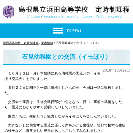
このページの本文へ
menu
現
浜田高等学校 定時制課程
/
新着情報
/
石見幼稚園との交流（イモほり）
在
の
石見幼稚園との交流（イモほり）
位
置：
2018年10月22日
１０月２２日（月）本校隣にある幼稚園の園児との「イモ
ほり交流会」を行いました。
６月２２日に園児と一緒に苗植えしたものを、今回は一緒に収穫しまし
た。
交流会の運営は、生徒会執行部が中心となって行い、事前の準備をした
り、園児にわかりやすく説明したりしていました。
園児たちは、生徒たちと協力しながらイモほりを楽しんでいました。
大きないもに興奮する園児に優しく声をかける生徒や、笑顔で接する生徒
の様子など、微笑ましい光景があちらこちらでみられました。