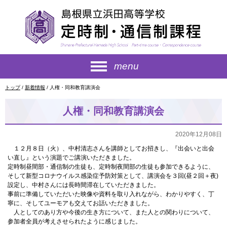
このページの本文へ
menu
現
トップ
/
新着情報
/
人権・同和教育講演会
在
の
人権・同和教育講演会
位
置：
2020年12月08日
１２月８日（火）、中村清志さんを講師としてお招きし、『出会いと出会
い直し』という演題でご講演いただきました。
定時制昼間部・通信制の生徒も、定時制夜間部の生徒も参加できるように、
そして新型コロナウイルス感染症予防対策として、講演会を３回(昼２回＋夜)
設定し、中村さんには長時間滞在していただきました。
事前に準備していただいた映像や資料を取り入れながら、わかりやすく、丁
寧に、そしてユーモアも交えてお話いただきました。
人としてのあり方や今後の生き方について、また人との関わりについて、
参加者全員が考えさせられたように感じました。