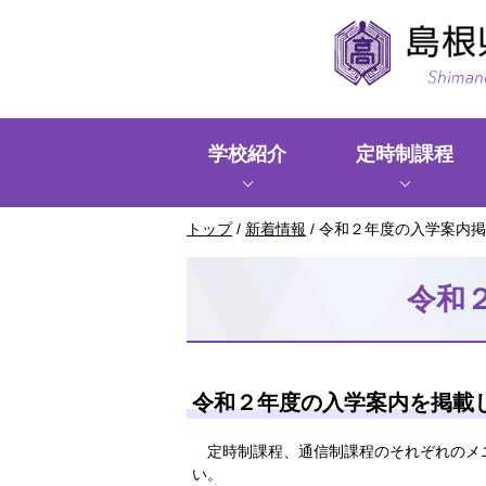
このページの本文へ
学校紹介
定時制課程
現
トップ
/
新着情報
/
令和２年度の入学案内掲
在
の
令和
位
置：
令和２年度の入学案内を掲載
定時制課程、通信制課程のそれぞれのメ
い。