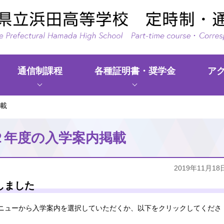
通信制課程
各種証明書・奨学金
ア
現
載
在、
情
２年度の入学案内掲載
報
は
2019年11月18
あ
り
しました
ま
ニューから入学案内を選択していただくか、以下をクリックしてくださ
せ
ん