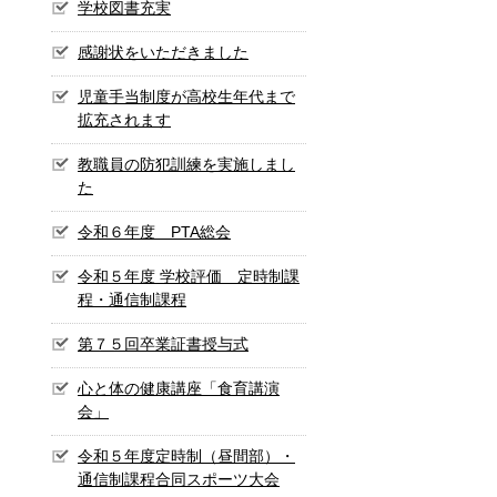
学校図書充実
感謝状をいただきました
児童手当制度が高校生年代まで
拡充されます
教職員の防犯訓練を実施しまし
た
令和６年度 PTA総会
令和５年度 学校評価 定時制課
程・通信制課程
第７５回卒業証書授与式
心と体の健康講座「食育講演
会」
令和５年度定時制（昼間部）・
通信制課程合同スポーツ大会