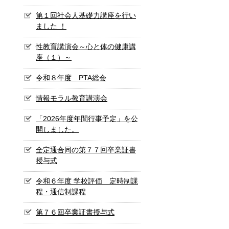
第１回社会人基礎力講座を行い
ました ！
性教育講演会～心と体の健康講
座（１）～
令和８年度 PTA総会
情報モラル教育講演会
「2026年度年間行事予定」を公
開しました。
全定通合同の第７７回卒業証書
授与式
令和６年度 学校評価 定時制課
程・通信制課程
第７６回卒業証書授与式