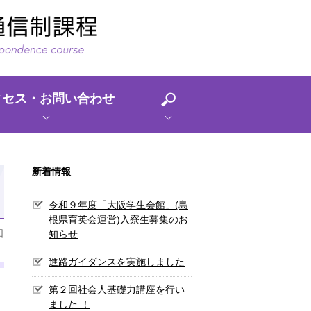
クセス・お問い合わせ
新着情報
令和９年度「大阪学生会館」(島
根県育英会運営)入寮生募集のお
日
知らせ
進路ガイダンスを実施しました
第２回社会人基礎力講座を行い
ました ！